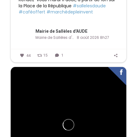
la Place de la République
#sallelesdaude
#caféoffert
#marchédepleinvent
Mairie de Sallèles d'AUDE
Mairie de Sallèles d'AUDE
8 août 2026 8h27
44
15
1